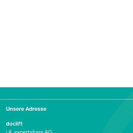
Unsere Adresse
doclift
i.A. expertshare AG