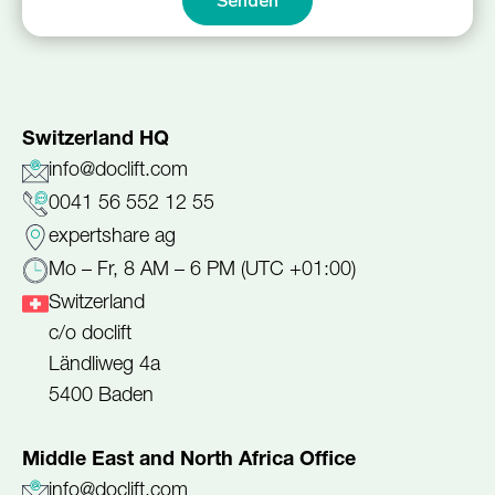
Switzerland HQ
info@doclift.com
0041 56 552 12 55
expertshare ag
Mo – Fr, 8 AM – 6 PM (UTC +01:00)
Switzerland
c/o doclift
Ländliweg 4a
5400 Baden
Middle East and North Africa Office
info@doclift.com