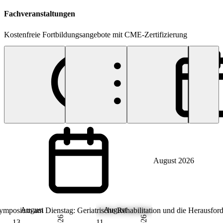
Fachveranstaltungen
Kostenfreie Fortbildungsangebote mit CME-Zertifizierung
Suchen...
F
Suche nach
F
Fachveranstaltungen
August 2026
August
August
ymposium am Dienstag: Geriatrische Rehabilitation und die Herausford
2026
2026
13
11