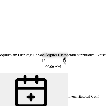
August
rnal Medicine
oquium am Dienstag: Behandlung der Hidradenitis suppurativa / Vers
2026
18
06:00 AM
Universitätsspital Genf