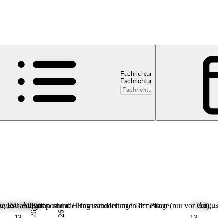
Fachrichtungen
Fachrichtungen auswählen
ugust
August
Augus
e Rehabilitation und die Herausforderungen der Pflege
Symposium: Hirngesundheit und Demenzen (nur vor Ort)
2026
2026
13
13