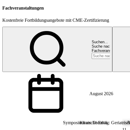
Fachveranstaltungen
Kostenfreie Fortbildungsangebote mit CME-Zertifizierung
Suchen...
Suche nach
Fachveranstaltungen
August 2026
A
Symposium am Dienstag: Geriatrisch
Ethics
Klinische Ethik
11