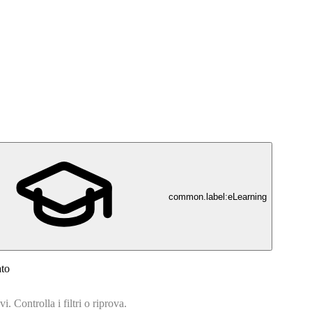
common.label:eLearning
ato
. Controlla i filtri o riprova.