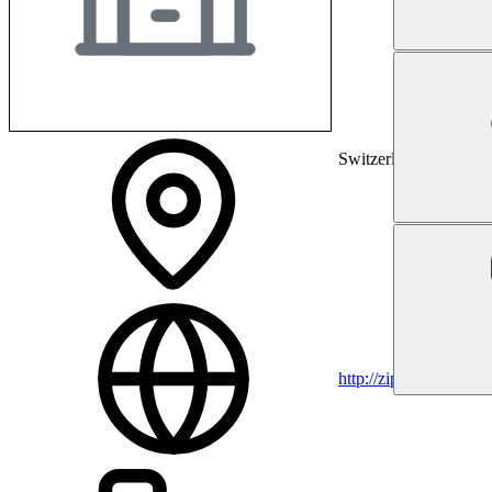
Switzerland
http://zipp-med.ch