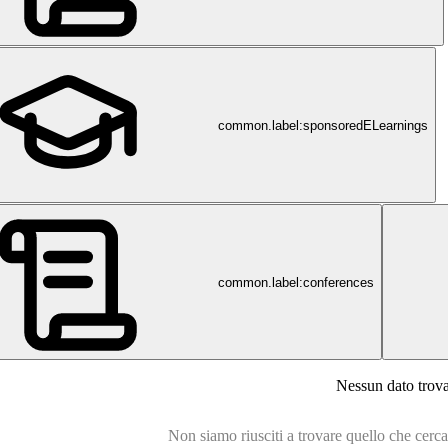
common.label:sponsoredELearnings
common.label:conferences
Nessun dato trov
Non siamo riusciti a trovare quello che cercavi