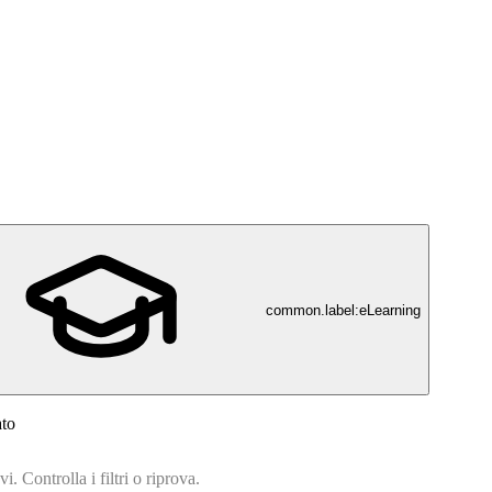
common.label:eLearning
ato
. Controlla i filtri o riprova.