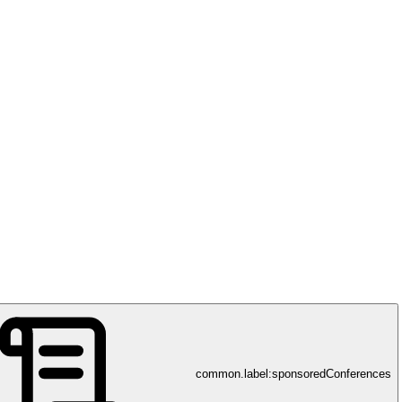
 Leipzig Medizinische Berufsfachschule Leipzig
common.label:sponsoredConferences