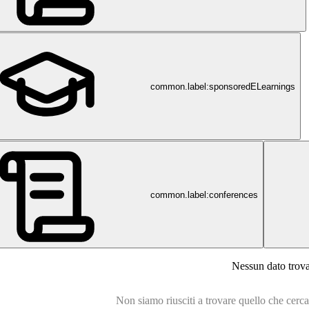
common.label:sponsoredELearnings
common.label:conferences
i-leipzig.de
Nessun dato trov
Non siamo riusciti a trovare quello che cercavi