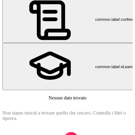
common.label:confere
common.label:eLearni
Nessun dato trovato
Non siamo riusciti a trovare quello che cercavi. Controlla i filtri o
riprova.