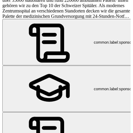
über 35000 stationären und rund 220000 ambulanten Patient*innen
gehören wir zu den Top 10 der Schweizer Spitäler. Als modernes
Zentrumsspital an verschiedenen Standorten decken wir die gesamte
Palette der medizinischen Grundversorgung mit 24-Stunden-Notfall
und Intensivmedizin ab. Das Stadtspital Zürich zeichnet sich durch
kurze Wege und eine über Jahre etablierte interdisziplinäre
Zusammenarbeit aus, die auch von den zuweisenden Ärzt*innen
sehr geschätzt wird. Wir sind stolz auf diesen guten Ruf. Er
common.label:sponso
widerspiegelt die hohe Leistung und die Einsatzbereitschaft unserer
Mitarbeiter*innen. Bewirb dich jetzt bei uns und werde Teil der
Stadtspital-Familie: www.stadtspital.ch/jobs
common.label:sponsor