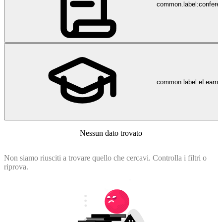
common.label:confere
common.label:eLearni
Nessun dato trovato
Non siamo riusciti a trovare quello che cercavi. Controlla i filtri o
riprova.