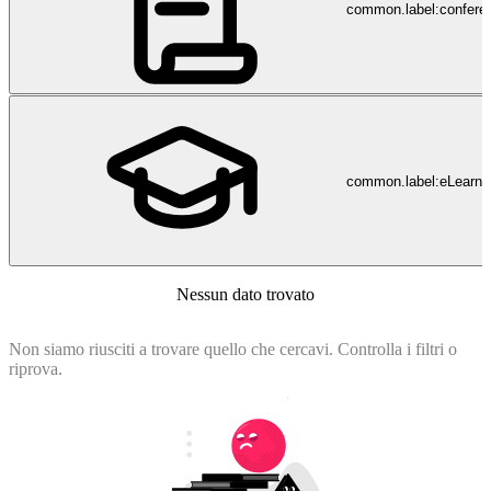
common.label:confere
common.label:eLearni
Nessun dato trovato
Non siamo riusciti a trovare quello che cercavi. Controlla i filtri o
riprova.