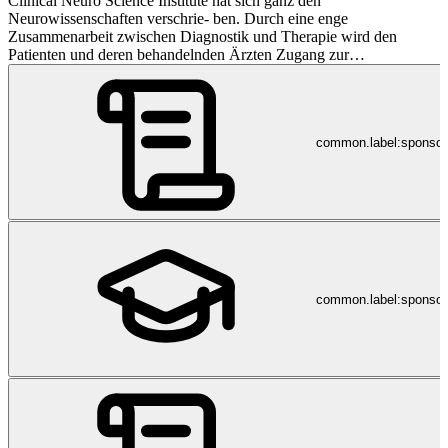
Clinical Neuro Science Institute hat sich ganz den
Neurowissenschaften verschrie- ben. Durch eine enge
Zusammenarbeit zwischen Diagnostik und Therapie wird den
Patienten und deren behandelnden Ärzten Zugang zur
personalisierten Medizin auf aktuellstem Stand der Forschung und
Technik ermöglicht. Im Interesse der Patienten arbeiten Spezialisten
der klinischen Neurowissenschaften interdisziplinär zusammen,
hierzu gehören Neurologie, Epileptologie, Neuropsychologie,
common.label:sponso
Neuroradiologie/ Radiologie, Neurochirurgie und Radiochirurgie.
common.label:sponsor