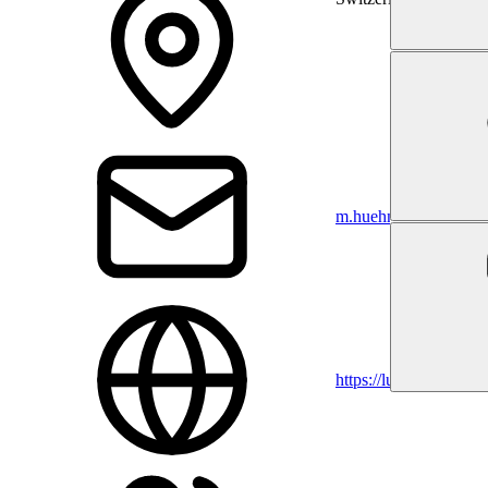
m.huehnli@lungenlig
https://lungenliga.ch