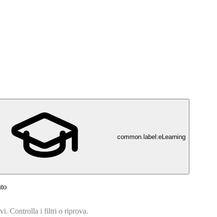
common.label:eLearning
ato
. Controlla i filtri o riprova.