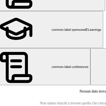
common.label:sponsoredELearnings
a-be.ch
common.label:conferences
Nessun dato trov
Non siamo riusciti a trovare quello che cercavi