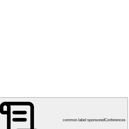
Lungenliga Schweiz
ein selbstbestimmtes Leben mit gesunden Atemwegen
common.label:sponsoredConferences