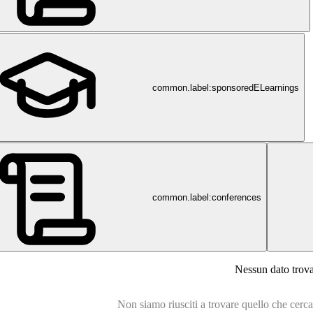
common.label:sponsoredELearnings
common.label:conferences
wesemlin.ch
Nessun dato trov
Non siamo riusciti a trovare quello che cercavi