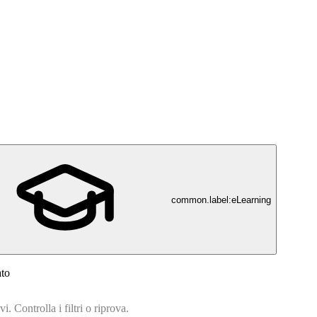
common.label:eLearning
ato
. Controlla i filtri o riprova.