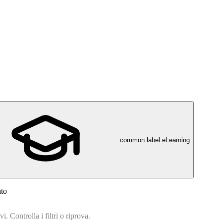
common.label:eLearning
ato
. Controlla i filtri o riprova.