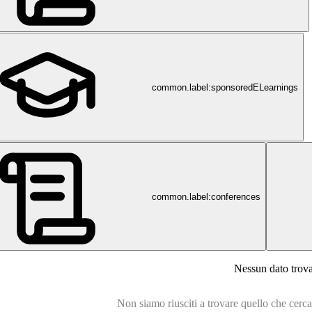
common.label:sponsoredELearnings
common.label:conferences
Nessun dato trov
Non siamo riusciti a trovare quello che cercavi