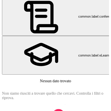
common.label:confere
common.label:eLearni
Nessun dato trovato
Non siamo riusciti a trovare quello che cercavi. Controlla i filtri o
riprova.