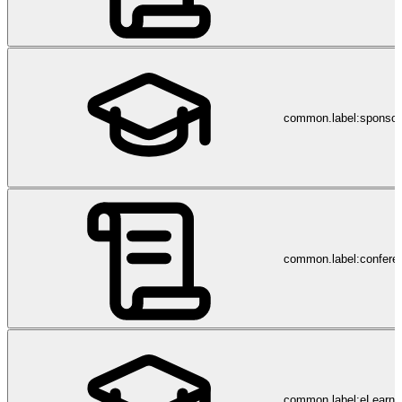
common.label:sponsor
common.label:confere
common.label:eLearni