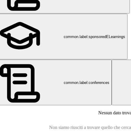
common.label:sponsoredELearnings
common.label:conferences
Nessun dato trov
Non siamo riusciti a trovare quello che cercavi