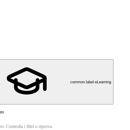
common.label:eLearning
ato
. Controlla i filtri o riprova.