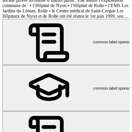
société privée reconnue d’intérêt public. Elle assure l’exploitation
commune de : • l’Hôpital de Nyon • l’Hôpital de Rolle • l’EMS Les
Jardins du Léman, Rolle • le Centre médical de Saint-Cergue Les
Hôpitaux de Nyon et de Rolle ont été réunis le 1er juin 1999, sous le
titre de Groupement Hospitalier de l’Ouest Lémanique (GHOL).
L’EMS Les Jardins du Léman fut créé en 2015. > L’Hôpital de
Nyon propose une offre de soins complète et pluridisciplinaire en
hospitalisation et ambulatoire : pôles médecine, chirurgies, parents
common.label:sponso
enfants, urgences et hémodialyse. Son objectif premier est d’assurer,
aux patient·es et à leurs proches, une prise en charge médico-
soignante de qualité en leur garantissant un accompagnement de
proximité et de bienveillance. > L’Hôpital de Rolle est un centre de
pneumologie reconnu. Il admet toute personne nécessitant un séjour
en soins aigus ou de réadaptation dans le domaine de la
pneumologie. > Les Jardins du Léman disposent de 51 chambres
individuelles réparties sur deux bâtiments (« Les Cèdres » et « Les
Magnolias ») et sont adaptées aux besoins médicaux en gériatrie et
common.label:sponsor
psycho-gériatrie. Nous rejoindre, c'est saisir l'opportunité d’œuvrer
quotidiennement avec plus de 900 collaborateur·rices afin d'assurer
la santé et le bien-être des patient·es et de leur famille.