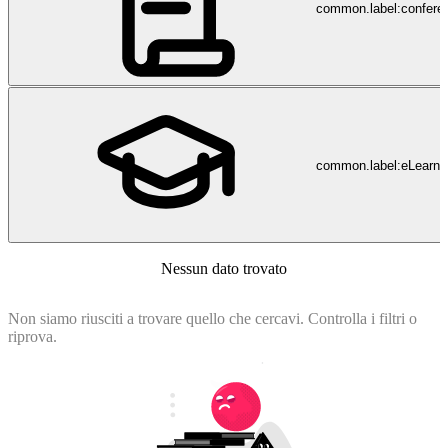
common.label:confere
common.label:eLearni
Nessun dato trovato
Non siamo riusciti a trovare quello che cercavi. Controlla i filtri o
riprova.