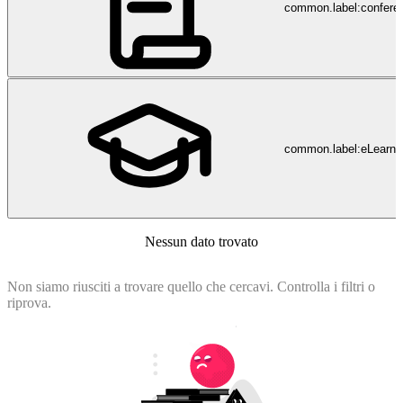
common.label:confere
common.label:eLearni
Nessun dato trovato
Non siamo riusciti a trovare quello che cercavi. Controlla i filtri o
riprova.