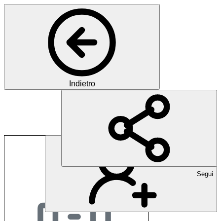
Indietro
ggs netz ag
Segui