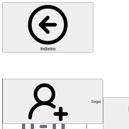
Indietro
EPha.ch
Segui