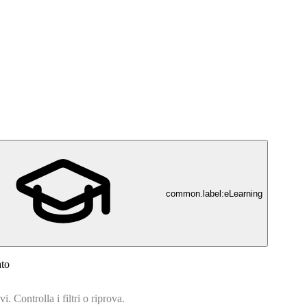
common.label:eLearning
ato
. Controlla i filtri o riprova.