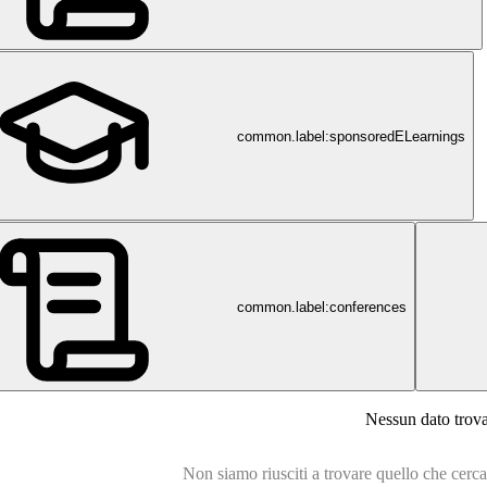
common.label:sponsoredELearnings
common.label:conferences
Nessun dato trov
Non siamo riusciti a trovare quello che cercavi