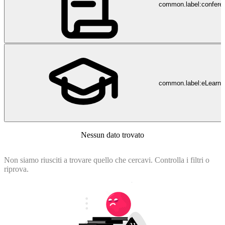
common.label:confere
common.label:eLearni
Nessun dato trovato
Non siamo riusciti a trovare quello che cercavi. Controlla i filtri o
riprova.