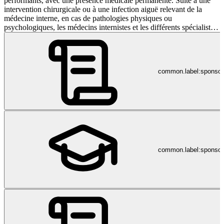
performants, avec une présence médicale permanente. Suite à une
intervention chirurgicale ou à une infection aiguë relevant de la
médecine interne, en cas de pathologies physiques ou
psychologiques, les médecins internistes et les différents spécialistes
consultants assurent le suivi personnalisé du patient. Actuellement,
la Clinique offre 95 lits et une infrastructure hôtelière de premier
ordre. De nombreux patients bénéficient également de traitements
ambulatoires. Témoin de la modernité de la Clinique, son centre
common.label:sponso
médico-sportif Acquaforme® offre à la fois les avantages d’un
fitness (salle de musculation et d’entraînement cardio-vasculaire,
salle de gymnastique, piscine, jacuzzi, sauna, bains de vapeur) avec
un encadrement médical et de physiothérapie.
common.label:sponsor