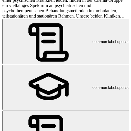
einer psychischen Krankheit leiden, finden in der Clienia-Gruppe
ein vielfältiges Spektrum an psychiatrischen und
psychotherapeutischen Behandlungsmethoden im ambulanten,
teilstationären und stationären Rahmen. Unsere beiden Kliniken
Littenheid und Schlössli behandeln mehrheitlich grundversicherte
Patientinnen und Patienten. Zusatzversicherten (allgemein ganze
Schweiz, Halbprivat- und Privatversicherte) aus der Schweiz und
dem Ausland bieten sie auf ihren Privat- und Spezialstationen
common.label:sponso
herausragende Behandlungsangebote. Vertragskantone für
Grundversicherte: Clienia Privatklinik Schlössli o Kanton Zürich
Clienia Privatklinik Littenheid o Kantone Thurgau, Schwyz, Zug,
Uri und Appenzell Ausserrhoden und Innerrhoden für alle
Angebote o Kanton Luzern für stationäre Psychotherapie o Kanton
St. Gallen für F4-Diagnosen (Erwachsene) o Kantone Zürich,
Glarus, Graubünden, Schaffhausen sowie Fürstentum Liechtenstein
für Kinder- und Jugendpsychiatrie Mit dem Clienia Bergheim in
Uetikon am See bietet die Clienia zudem ein Heim für
common.label:sponsor
psychiatrische Langzeitpflege. Neben der kompetenten somatischen
Pflege ist das Bergheim spezialisiert auf die psychiatrischen
Erkrankungen älterer Menschen mit verschiedenen Formen von
Demenz, Schizophrenien, Depressionen, Substanzabhängigkeiten
oder auch Persönlichkeitsstörungen. Ebenfalls unter dem Dach der
Clienia-Gruppe bieten die Clienia Gruppenpraxen an den
Standorten Dietikon, Frauenfeld, Männedorf, Uster, St. Gallen,
Winterthur, Zürich-Oerlikon und Zürich-Seefeld ambulante