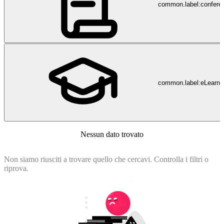
Dienstleistungen an. Die Praxen offerieren schnell Ersttermine und
common.label:confere
richten sich mit einem breiten diagnostischen und therapeutischen
Angebot an alle Menschen mit psychiatrisch-psychotherapeutischen
Beschwerden, unabhängig von der Diagnose.
common.label:eLearni
Nessun dato trovato
Non siamo riusciti a trovare quello che cercavi. Controlla i filtri o
riprova.