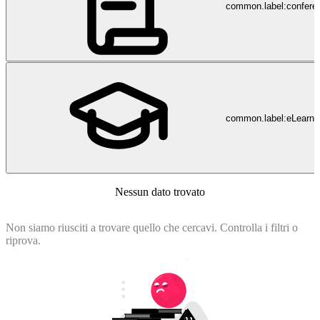
common.label:confere
common.label:eLearni
Nessun dato trovato
Non siamo riusciti a trovare quello che cercavi. Controlla i filtri o
riprova.