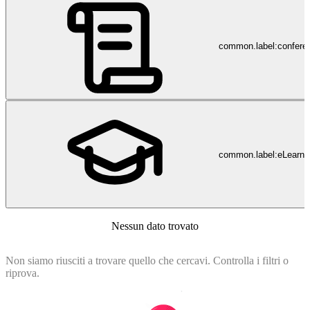
common.label:confere
common.label:eLearni
Nessun dato trovato
Non siamo riusciti a trovare quello che cercavi. Controlla i filtri o
riprova.