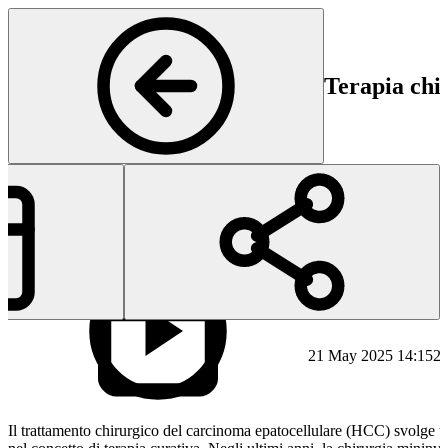
Terapia chir
Chirurgia Viscerale
Inizio
Fi
21 May 2025 14:15
21
Il trattamento chirurgico del carcinoma epatocellulare (HCC) svolge u