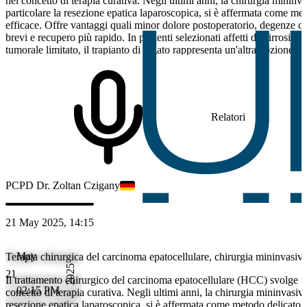
nel concetto di terapia curativa. Negli ultimi anni, la chirurgia mininva
particolare la resezione epatica laparoscopica, si è affermata come me
efficace. Offre vantaggi quali minor dolore postoperatorio, degenze o
brevi e recupero più rapido. In pazienti selezionati affetti da cirrosi ep
tumorale limitato, il trapianto di fegato rappresenta un'altra opzione cu
L'oncologia dei trapianti si concentra sulla selezione precisa dei pazien
follow-up oncologiche per ridurre al minimo il rischio di recidiva del
moderni come il downstaging consentono di preparare al trapianto paz
inizialmente non trapiantabili.
Relatori
PC
PD Dr. Zoltan Czigany
21 May 2025, 14:15
May
Terapia chirurgica del carcinoma epatocellulare, chirurgia mininvasiva
2025
21
Il trattamento chirurgico del carcinoma epatocellulare (HCC) svolge u
02:15 PM
concetto di terapia curativa. Negli ultimi anni, la chirurgia mininvasiva,
resezione epatica laparoscopica, si è affermata come metodo delicato 