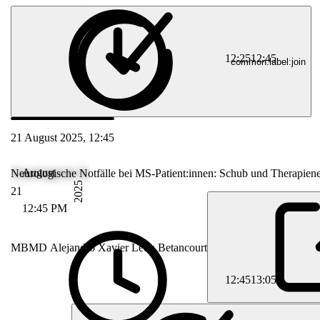
12:25
12:45
common.label:join
21 August 2025, 12:45
August
Neurologische Notfälle bei MS-Patient:innen: Schub und Therapie
2025
21
12:45 PM
MB
MD Alejandro Xavier León Betancourt
12:45
13:05