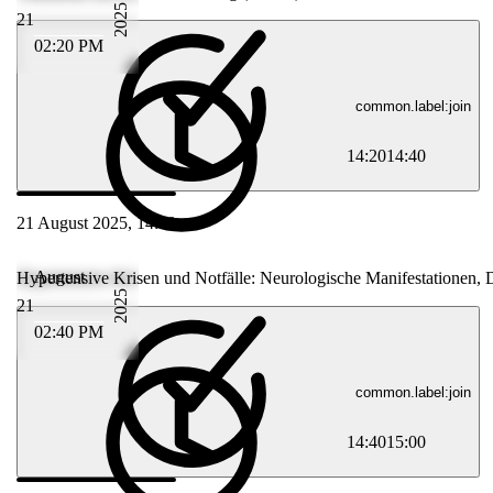
2025
21
02:20 PM
common.label:join
14:20
14:40
21 August 2025, 14:40
August
Hypertensive Krisen und Notfälle: Neurologische Manifestationen, 
2025
21
02:40 PM
common.label:join
14:40
15:00