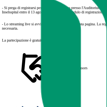
- Si prega di registrarsi per partecipare in loco presso l'Auditorium Ett
Inselsspital entro il 13 agosto 2025 tramite il modulo di registrazione s
- Lo streaming live si avvia automaticamente su questa pagina. La reg
necessaria.
La partecipazione è gratuita in entrambi i casi.
Sponsors