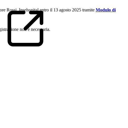
tore Rossi, Inselsspital entro il 13 agosto 2025 tramite
Modulo di
gistrazione non è necessaria.
Universitätsklinik für Neurologie, Inselspital Bern