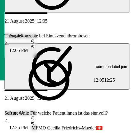
21 August 2025, 12:05
August
Therapiekonzepte bei Sinusvenenthrombosen
2025
21
12:05 PM
common.label:join
12:05
12:25
21 August 2025, 12:25
August
Seizure Unit: Für welche Patient:innen ist das sinnvoll?
2025
21
12:25 PM
MF
MD Cecilia Friedrichs-Maeder