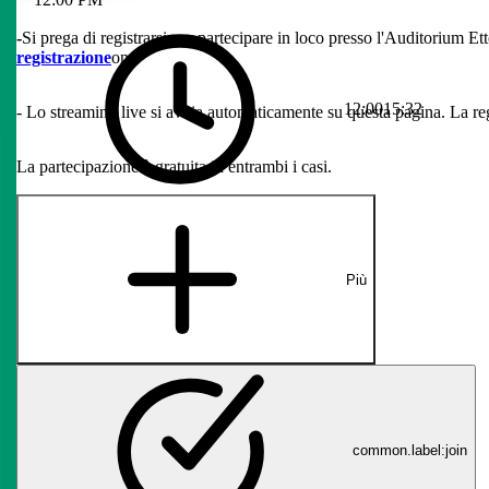
ore Rossi,
-
Si prega di registrarsi per partecipare in loco presso l'Auditorium Et
u.
registrazione
on.
12:00
15:32
istrazione non è
- Lo streaming live si avvia automaticamente su questa pagina. La re
La partecipazione è gratuita in entrambi i casi.
Più
common.label:join