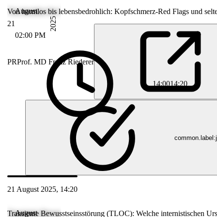
August
Von harmlos bis lebensbedrohlich: Kopfschmerz-Red Flags und sel
2025
21
02:00 PM
PR
Prof. MD Franz Riederer
14:00
14:20
common.label:j
21 August 2025, 14:20
August
Transiente Bewusstseinsstörung (TLOC): Welche internistischen Ur