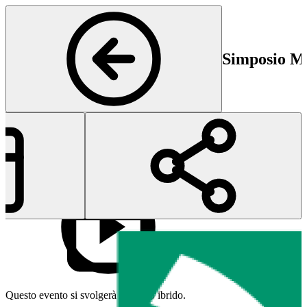
Simposio Mal
Inizio
Fi
13 Nov 2025 13:00
13
Questo evento si svolgerà in modo ibrido.