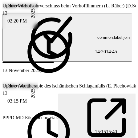
November
Update Vorhofsohrverschluss beim Vorhofflimmern (L. Räber) (D.Sei
2025
13
02:20 PM
common.label:join
14:20
14:45
13 November 2025, 15:15
November
Update Akuttherapie des ischämischen Schlaganfalls (E. Piechowiak)
2025
13
03:15 PM
PP
PD MD Eike Piechowiak
15:15
15:40