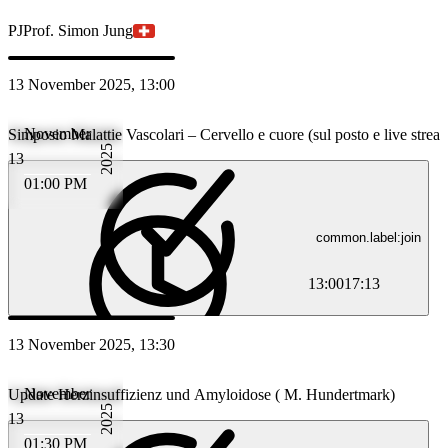
PJ
Prof. Simon Jung
13 November 2025, 13:00
November
Simposio Malattie Vascolari – Cervello e cuore (sul posto e live strea
2025
13
01:00 PM
common.label:join
13:00
17:13
13 November 2025, 13:30
November
Update Herzinsuffizienz und Amyloidose ( M. Hundertmark)
2025
13
01:30 PM