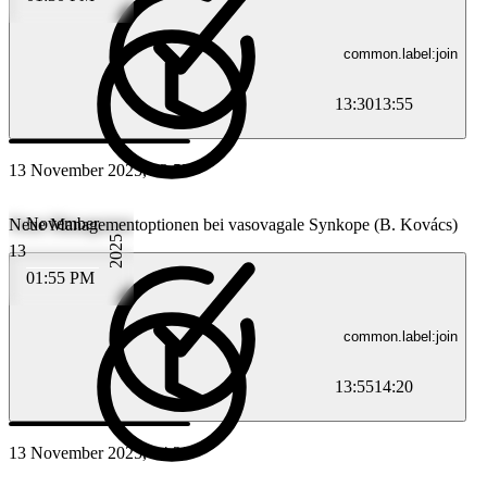
common.label:join
13:30
13:55
13 November 2025, 13:55
November
Neue Managementoptionen bei vasovagale Synkope (B. Kovács)
2025
13
01:55 PM
common.label:join
13:55
14:20
13 November 2025, 14:20