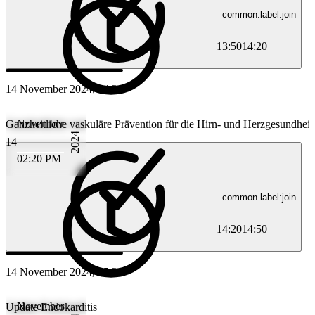
common.label:join
13:50
14:20
14 November 2024, 14:20
November
Ganzheitliche vaskuläre Prävention für die Hirn- und Herzgesundheit
2024
14
02:20 PM
common.label:join
14:20
14:50
14 November 2024, 15:20
November
Update Endokarditis