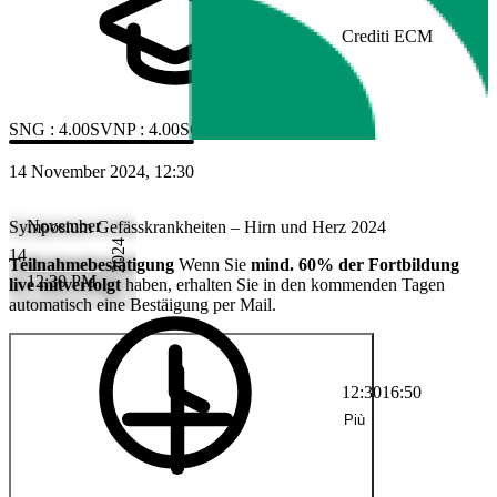
Crediti ECM
SNG
:
4.00
SVNP
:
4.00
SGAIM
:
3.00
SGK
:
3.00
14 November 2024, 12:30
November
Symposium Gefässkrankheiten – Hirn und Herz 2024
2024
14
Teilnahmebestätigung
Wenn Sie
mind. 60% der Fortbildung
12:30 PM
live mitverfolgt
haben, erhalten Sie in den kommenden Tagen
automatisch eine Bestäigung per Mail.
12:30
16:50
Più