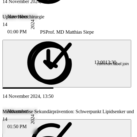
14 November 2024, 13:00
November
Update Herzchirurgie
2024
14
01:00 PM
PS
Prof. MD Matthias Siepe
13:00
13:30
common.label:join
14 November 2024, 13:50
November
Medikamentöse Sekundärprävention: Schwerpunkt Lipidsenker und
2024
14
01:50 PM