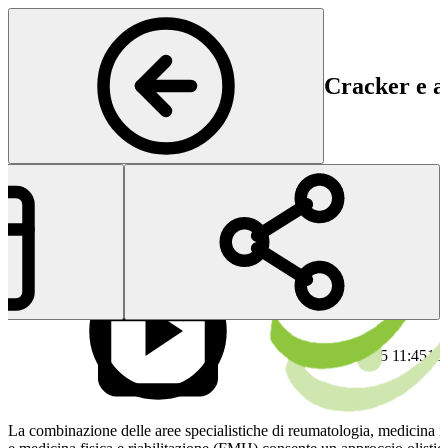
Cracker e al
Reumatologia
Inizio
Fin
13 Feb 2025 11:45
13
La combinazione delle aree specialistiche di reumatologia, medicina i