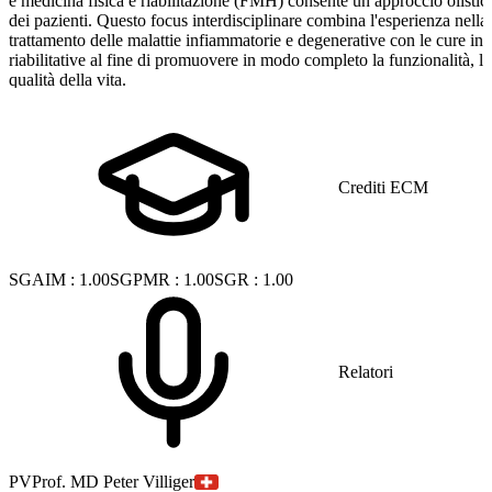
e medicina fisica e riabilitazione (FMH) consente un approccio olistic
dei pazienti. Questo focus interdisciplinare combina l'esperienza nella
trattamento delle malattie infiammatorie e degenerative con le cure int
riabilitative al fine di promuovere in modo completo la funzionalità, la
qualità della vita.
Crediti ECM
SGAIM
:
1.00
SGPMR
:
1.00
SGR
:
1.00
Relatori
PV
Prof. MD Peter Villiger