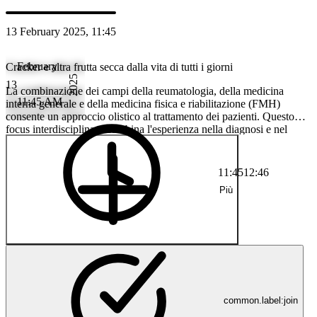
13 February 2025, 11:45
February
Cracker e altra frutta secca dalla vita di tutti i giorni
2025
13
La combinazione dei campi della reumatologia, della medicina
11:45 AM
interna generale e della medicina fisica e riabilitazione (FMH)
consente un approccio olistico al trattamento dei pazienti. Questo
focus interdisciplinare combina l'esperienza nella diagnosi e nel
trattamento delle malattie infiammatorie e degenerative con le cure
interne e le misure riabilitative al fine di promuovere in modo
completo la funzionalità, la mobilità e la qualità della vita.
11:45
12:46
Più
common.label:join