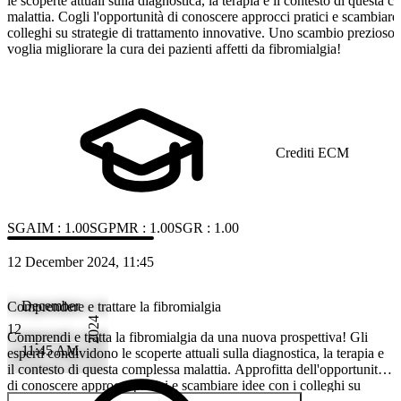
le scoperte attuali sulla diagnostica, la terapia e il contesto di questa 
malattia. Cogli l'opportunità di conoscere approcci pratici e scambiare
colleghi su strategie di trattamento innovative. Uno scambio prezioso
voglia migliorare la cura dei pazienti affetti da fibromialgia!
Crediti ECM
SGAIM
:
1.00
SGPMR
:
1.00
SGR
:
1.00
12 December 2024, 11:45
December
Comprendere e trattare la fibromialgia
2024
12
Comprendi e tratta la fibromialgia da una nuova prospettiva! Gli
11:45 AM
esperti condividono le scoperte attuali sulla diagnostica, la terapia e
il contesto di questa complessa malattia. Approfitta dell'opportunità
di conoscere approcci pratici e scambiare idee con i colleghi su