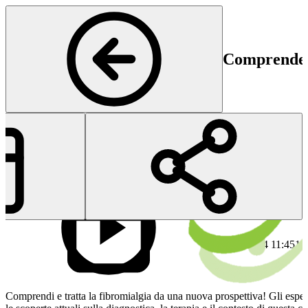
Comprendere
Reumatologia
Inizio
Fi
12 Dec 2024 11:45
12
Comprendi e tratta la fibromialgia da una nuova prospettiva! Gli espe