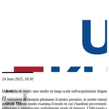
linguaggio, già nella prima infanzia. Questo studio esamina il modo in
provenienti da diverse aree linguistiche comprendono, elaborano e ri
verbalmente storie di fantasia. Utilizzando un approccio interdisciplina
combina i risultati della psicolinguistica, della psicologia dello svilupp
ricerca cognitiva. L'obiettivo è quello di catturare le somiglianze e le 
culturali nell'acquisizione del linguaggio attraverso le storie e di forn
impulso allo sviluppo del linguaggio.
Relatori
PG
Prof. Dr. Natalia Gagarina
24 June 2025, 16:30
June
Una storia di storie: uno studio su larga scala sull'acquisizione linguisti
2025
24
Le narrazioni di fantasia plasmano il nostro pensiero, le nostre emozion
04:30 PM
infanzia. Questo studio esamina il modo in cui i bambini provenienti 
elaborano e riproducono verbalmente storie di fantasia. Utilizzando un 