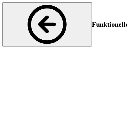
Funktionell
Psichiatria e Psicoterapia
Inizio
Fi
26 Sep 2024 15:15
26
Das Schmerzzentrum lädt Sie herzlich zur Fortbildung zum Thema "F