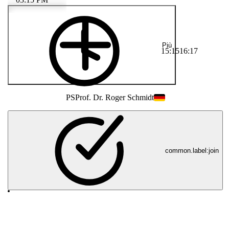
Più
15:15
16:17
PS
Prof. Dr. Roger Schmidt
common.label:join