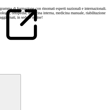
gramma di formazione con rinomati esperti nazionali e internazionali.
atologia, ortopedia, medicina interna, medicina manuale, riabilitazione
ggiornati, in sede o online!