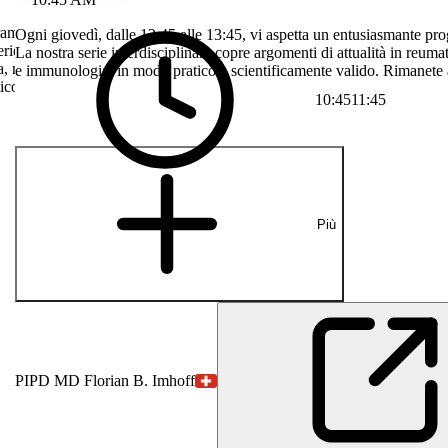
gramma di
Ogni giovedì, dalle 12:45 alle 13:45, vi aspetta un entusiasmante pro
erie
La nostra serie interdisciplinare copre argomenti di attualità in reum
ia, medicina
e immunologia, in modo pratico e scientificamente valido. Rimanete a
ico e
10:45
11:45
Più
PI
PD MD Florian B. Imhoff