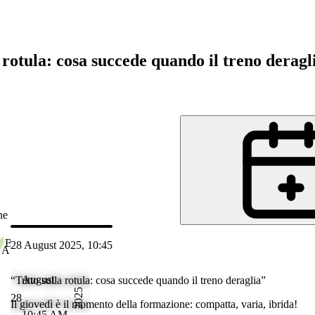
 rotula: cosa succede quando il treno deragl
ne
Bethesda Spital
28 August 2025, 10:45
 Aug 2025 11:45
August
“Tutto sulla rotula: cosa succede quando il treno deraglia”
2025
28
Il giovedì è il momento della formazione: compatta, varia, ibrida!
10:45 AM