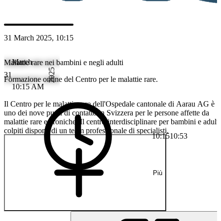
MC
MD Joel Capraro
31 March 2025, 10:15
March
Malattie rare nei bambini e negli adulti
2025
31
Formazione online del Centro per le malattie rare.
10:15 AM
Il Centro per le malattie rare dell'Ospedale cantonale di Aarau AG è
uno dei nove punti di contatto in Svizzera per le persone affette da
malattie rare e croniche. Il centro interdisciplinare per bambini e adulti
colpiti dispone di un team professionale di specialisti.
10:15
10:53
Più