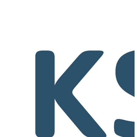
Il Centro per le malattie rare dell'Ospedale cantonale di Aarau AG è 
punti di contatto in Svizzera per le persone affette da malattie rare e cr
interdisciplinare per bambini e adulti colpiti dispone di un team profes
specialisti.
Crediti ECM
AIM
:
1.00
Relatori