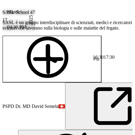
March
SASL School 47
2025
17
SASL è un gruppo interdisciplinare di scienziati, medici e ricercatori t
04:30 PM
svizzeri che lavorano sulla biologia e sulle malattie del fegato.
16:30
17:30
Più
PS
PD Dr. MD David Semela