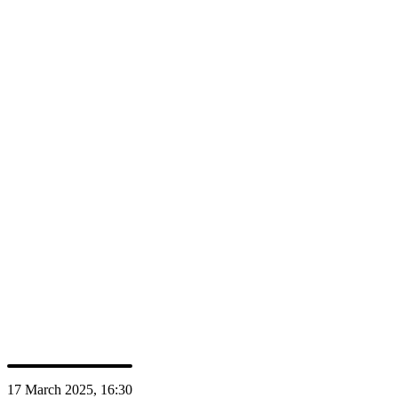
svizzeri che lavorano sulla biologia e sulle malattie del fegato.
Crediti ECM
SSG
:
2.00
Relatori
PS
PD Dr. MD David Semela
17 March 2025, 16:30