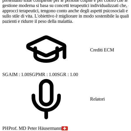
presentano sfide complesse per le persone colpite e per coloro che le 
gestione moderna si basa su concetti terapeutici individualizzati che, ol
approcci terapeutici, tengono conto anche degli aspetti psicosociali e d
sullo stile di vita. L'obiettivo è migliorare in modo sostenibile la qualit
pazienti e ridurre il peso della malattia.
Crediti ECM
SGAIM
:
1.00
SGPMR
:
1.00
SGR
:
1.00
Relatori
PH
Prof. MD Peter Häusermann