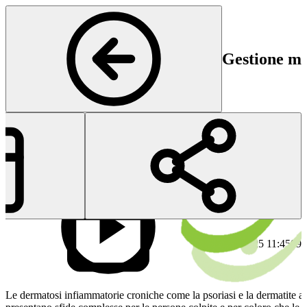
Gestione mo
Dermatologia
Inizio
Fin
09 Jan 2025 11:45
09 
Le dermatosi infiammatorie croniche come la psoriasi e la dermatite a