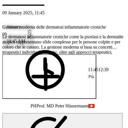
09 January 2025, 11:45
January
Gestione moderna delle dermatosi infiammatorie croniche
2025
09
Le dermatosi infiammatorie croniche come la psoriasi e la dermatite
11:45 AM
atopica rappresentano sfide complesse per le persone colpite e per
coloro che le curano. La gestione moderna si basa su concetti
terapeutici individualizzati che, oltre agli approcci terapeutici,
tengono conto anche degli aspetti psicosociali e degli interventi sullo
stile di vita. L'obiettivo è migliorare in modo sostenibile la qualità
della vita dei pazienti e ridurre il peso della malattia.
11:45
12:39
Più
PH
Prof. MD Peter Häusermann