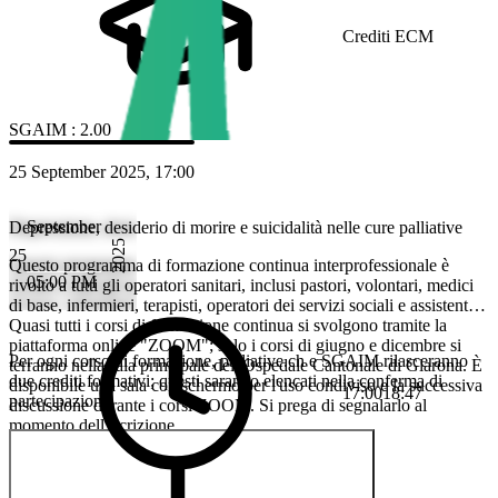
Crediti ECM
SGAIM
:
2.00
25 September 2025, 17:00
September
Depressione, desiderio di morire e suicidalità nelle cure palliative
2025
25
Questo programma di formazione continua interprofessionale è
05:00 PM
rivolto a tutti gli operatori sanitari, inclusi pastori, volontari, medici
di base, infermieri, terapisti, operatori dei servizi sociali e assistenti.
Quasi tutti i corsi di formazione continua si svolgono tramite la
piattaforma online "ZOOM"; solo i corsi di giugno e dicembre si
Per ogni corso di formazione, palliative.ch e SGAIM rilasceranno
terranno nella sala principale dell'Ospedale Cantonale di Glarona. È
due crediti formativi; questi saranno elencati nella conferma di
disponibile una sala con schermo per l'uso condiviso e la successiva
17:00
18:47
partecipazione.
discussione durante i corsi ZOOM. Si prega di segnalarlo al
momento dell'iscrizione.