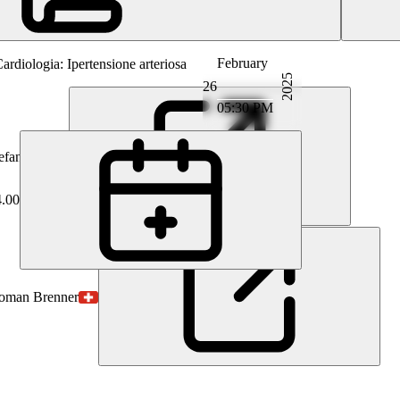
February
ardiologia: Ipertensione arteriosa
2025
26
05:30 PM
fan Bilz
4.00
oman Brenner