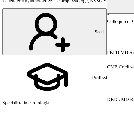
Leitender Rhythmologe & Elektrophysiologe, KSSG St. Gallen
Cardiologia
Colloquio di C
Segui
PB
PD MD Ste
CME Credits
Professione
DB
Dr. MD R
Specialista in cardiologia