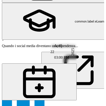
common.label:eLearni
April
Psichiatria e Psicoterapia
Quando i social media diventano una dipendenza...
2025
22
03:00 PM
MM
MD Martin Meyer