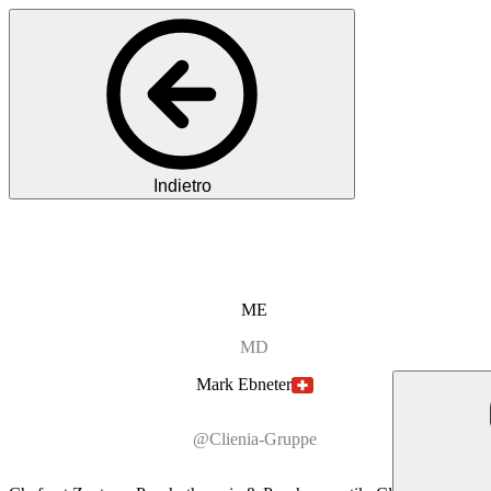
Indietro
ME
MD
Mark
Ebneter
@Clienia-Gruppe