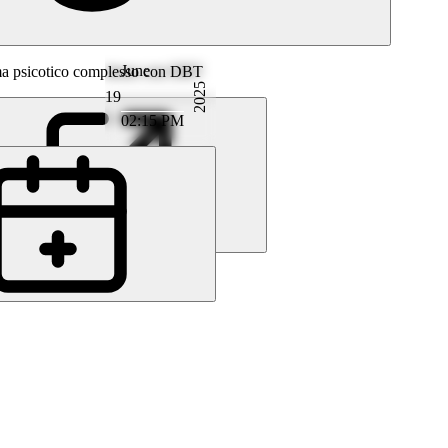
June
uma psicotico complesso con DBT
2025
19
02:15 PM