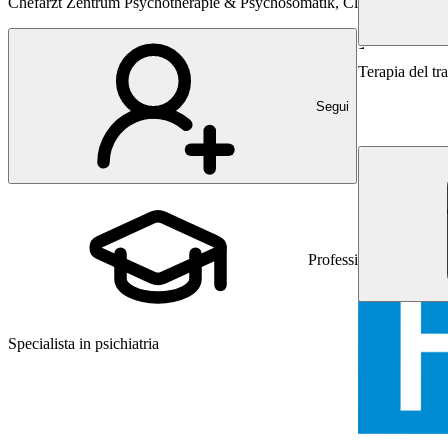
Chefarzt Zentrum Psychotherapie & Psychosomatik, Clienia Littenhe
Psichiatria e 
Terapia del tr
Segui
ME
MD Mark 
Professione
Specialista in psichiatria