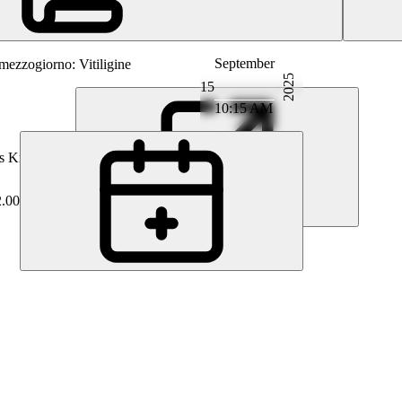
September
mezzogiorno: Vitiligine
2025
15
10:15 AM
 Krähenbühl
2.00