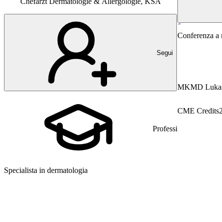
Chefarzt Dermatologie & Allergologie, KSA
Dermatologia
Conferenza a 
Segui
MK
MD Lukas
CME Credits
Professione
Specialista in dermatologia