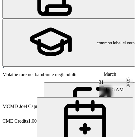
common.label:eLearni
March
Nefrologia
Malattie rare nei bambini e negli adulti
2025
31
10:15 AM
MC
MD Joel Capraro
CME Credits
1.00