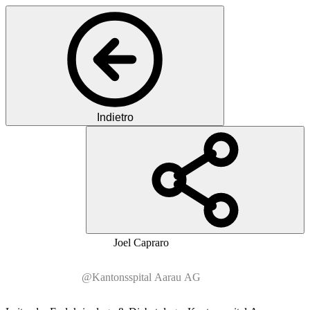
Indietro
MC
MD
Joel
Capraro
@Kantonsspital Aarau AG