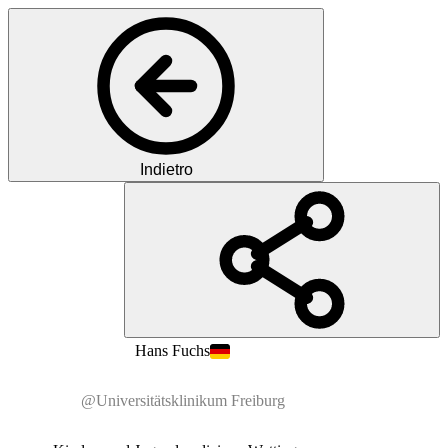
Indietro
PF
Prof.
Dr.
Hans
Fuchs
@Universitätsklinikum Freiburg