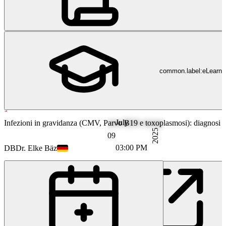
common.label:eLearni
July
Ginecologia e Ostetricia
Infezioni in gravidanza (CMV, Parvo B19 e toxoplasmosi): diagnosi e t
2025
09
03:00 PM
DB
Dr. Elke Bäz
PF
Prof. Dr. Hans Fuchs