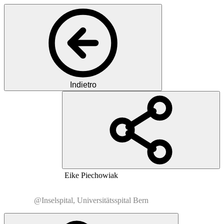
Indietro
PP
PD
MD
Eike
Piechowiak
@Inselspital, Universitätsspital Bern