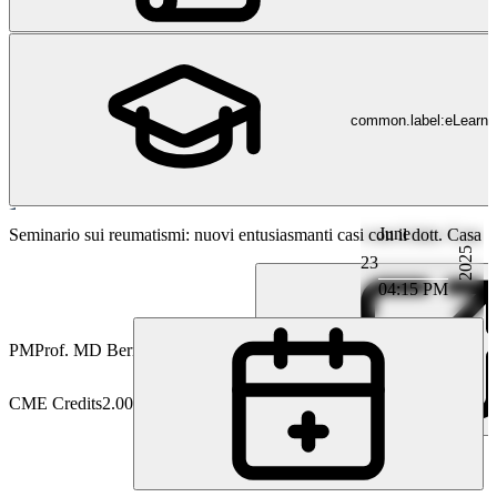
common.label:eLearni
June
Reumatologia
Seminario sui reumatismi: nuovi entusiasmanti casi con il dott. Casa
2025
23
04:15 PM
PM
Prof. MD Bernhard Manger
CME Credits
2.00