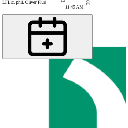
2023
15
LF
Lic. phil. Oliver Fluri
11:45 AM
BN
Bartlomiej Niznik