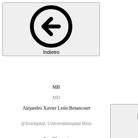
Indietro
MB
MD
Alejandro Xavier
León Betancourt
@Inselspital, Universitätsspital Bern