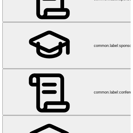
breites Therapieangebot werden ergänzt durch soziale und
psychologische Betreuung, Rechtsberatung, berufliche
Eingliederungsmassnahmen, Wohnüberbrückung und weitere
Serviceleistungen. --------------------------------------------------------------
------------------------------------------------------------------ Balgrist
University Hospital is recognised worldwide as a highly specialised,
leading centre of excellence for assessing, treating and following up
on all types of musculoskeletal injuries and spinal cord injuries. The
common.label:sponsor
clinic owes its first-rate international reputation to its unique
combination of specialised medical services. The hospitals carefully
balanced, interdisciplinary network brings together medical areas
ranging from orthopaedics, paraplegiology, radiology and
anaesthesiology to rheumatology, rehabilitation and physical
medicine under one roof. The clinics expertise in nursing and its
wide range of therapies are complemented by social and
psychological support services, legal services, professional
integration measures, trial accommodation opportunities and a
common.label:confere
number of other services.