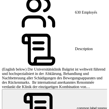
630 Employés
Description
(English below) Die Universitätsklinik Balgrist ist weltweit führend
und hochspezialisiert in der Abklärung, Behandlung und
Nachbetreuung aller Schädigungen des Bewegungsapparates und
des Rückenmarks. Ihr international anerkanntes Renommée
verdankt die Klinik der einzigartigen Kombination von
spitzenmedizinischen Leistungen: Ein fein abgestimmtes,
interdisziplinäres Netzwerk vereint die medizinischen Fachbereiche
Orthopädie, Paraplegiologie, Rheumatologie, Chiropraktik,
Radiologie, Anästhesiologie sowie Rehabilitation und Physikalische
common.label:sponso
Medizin unter einem Dach. Pflegerische Fachkompetenz und ein