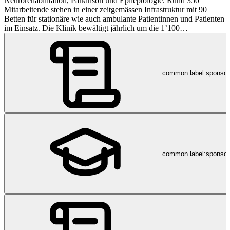
Neurorehabilitation, Parkinson und Epileptologie. Rund 350
Mitarbeitende stehen in einer zeitgemässen Infrastruktur mit 90
Betten für stationäre wie auch ambulante Patientinnen und Patienten
im Einsatz. Die Klinik bewältigt jährlich um die 1’100
Patienteneintritte und leistet rund 31‘000 Pflegetage zur
diagnostischen Abklärung und therapeutischen Betreuung.
common.label:sponso
common.label:sponsor