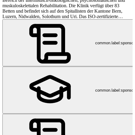
Bereich der internistisch-onkologischen, psychosomatischen und
muskuloskelettalen Rehabilitation. Die Klinik verfügt über 83
Betten und befindet sich auf den Spitallisten der Kantone Bern,
Luzern, Nidwalden, Solothurn und Uri. Das ISO-zertifizierte
Unternehmen arbeitet prozessorientiert und interdisziplinär,
basierend auf dem Leitbild der „REHA-Kompetenz“ mit den
Eigenschaften: Respekt, Effizienz, Herzlichkeit, Aufmerksamkeit
und Kompetenz.
common.label:sponso
common.label:sponsor