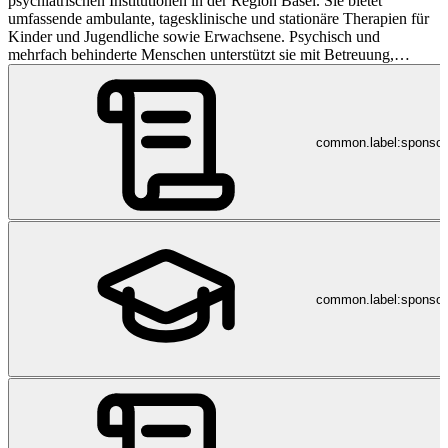
psychiatrischen Institutionen in der Region Basel. Sie bietet
umfassende ambulante, tagesklinische und stationäre Therapien für
Kinder und Jugendliche sowie Erwachsene. Psychisch und
mehrfach behinderte Menschen unterstützt sie mit Betreuung,
Beherbergung und Arbeitsintegration (www.inclusioplus.ch).
Zudem führt sie das arbeitspsychiatrische Kompetenzzentrum
WorkMed (www.workmed.ch). Die PBL beschäftigt an mehreren
Standorten im Kanton Basel-Landschaft mehr als 1‘300
common.label:sponso
Mitarbeitende und behandelt, betreut und berät pro Jahr über 15‘000
Patientinnen und Patienten.
common.label:sponsor