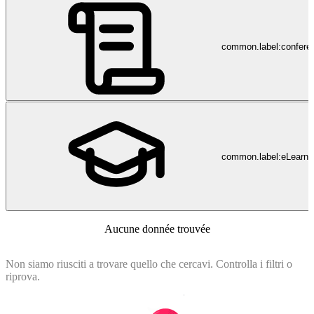
common.label:confere
common.label:eLearni
Aucune donnée trouvée
Non siamo riusciti a trovare quello che cercavi. Controlla i filtri o
riprova.