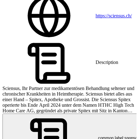
https://sciensus.ch/
Description
Sciensus, Ihr Partner zur medikamentösen Behandlung seltener und
chronischer Krankheiten in Heimtherapie. Sciensus bietet alles aus
einer Hand – Spitex, Apotheke und Grossist. Die Sciensus Spitex
operierte bis Ende April 2024 unter dem Namen HTHC High Tech
Home Care AG, gegründet als private Spitex mit Sitz in Kanton
Zug. Sciensus betreut in der ganzen Schweiz Menschen mit
chronischen, hauptsächlich seltenen, Erkrankungen. Das
umfassende Dienstleistungs- und Therapieangebot berücksichtigt die
individuellen Bedürfnisse für Infusions- oder Injektionstherapien im
common.label:sponso
gewohnten Umfeld. Sciensus arbeitet eng mit Fachärzten zusammen