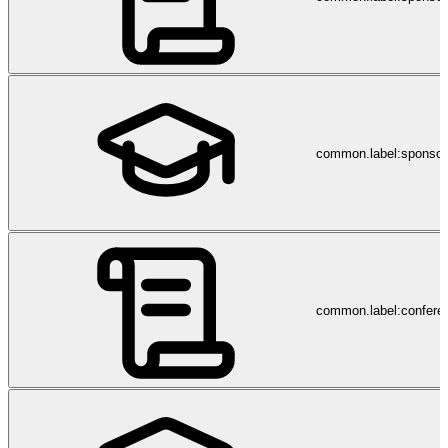
und setzt bedürfnisorientierte Lösungen in höchster Qualität um.
Unsere Dienstleistungen Wir bieten langjährige Erfahrung in der
Heimtherapie bei seltenen und chronischen Krankheiten. Wir
arbeiten nach höchsten Qualitäts- und Sicherheitsstandards. Wir
informieren Sie regelmässig über den Therapieverlauf und geben
sofort Rückmeldung bei Veränderungen des Gesundheitszustandes
Ihrer Patienten. Wir sind regelmässig in Kontakt mit Ihren Patienten
und stellen die Therapietreue und Einhaltung der geplanten
common.label:sponsor
Arztbesuche sicher. Wir haben konstante Teams, die das Coaching
von prophylaktischen Massnahmen zur besseren Verträglichkeit
sicherstellen. Wir ermöglichen eine kontinuierliche persönliche
Betreuung bei Änderung der Therapie. Wir unterstützen Sie in
administrativen Belangen (z.B. Abklärungen mit
Krankenversicherungen, IV-Stellen, Überwachung von
Kostengutsprache- und Rezeptgültigkeit). Wir arbeiten mit der
Sciensus Apotheke zusammen, die Medikamente GDP-konform
ausliefert. Wir profitieren als Tochtergesellschaft von Sciensus
common.label:confere
Pharma Services Ltd. von einem internationalen Knowhow-
Transfer, einer Erweiterung des Therapie-Portfolios und stetiger
Verbesserung der Qualitäts- und Sicherheitsstandards.