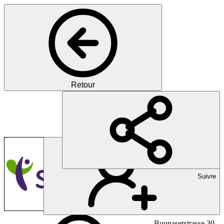
Retour
Sciensus AG
Pharma
Suivre
Buonaserstrasse 30