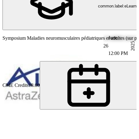
common.label:eLearni
June
Symposium Maladies neuromusculaires pédiatriques et adultes (sur plac
2025
26
12:00 PM
CME Credits
18.00